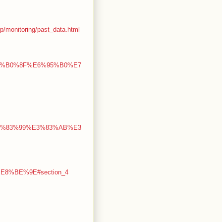
.jp/monitoring/past_data.html
5%E5%B0%8F%E6%95%B0%E7
C%E3%83%99%E3%83%AB%E3
D%E8%BE%9E#section_4