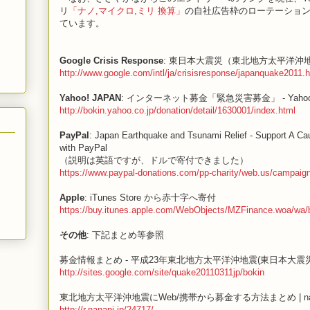
リ
「ナノ,マイクロ,ミリ 換算」
の自社広告枠のローテーショ
ています。
Google Crisis Response
: 東日本大震災（東北地方太平洋沖
http://www.google.com/intl/ja/crisisresponse/japanquake2011.
Yahoo! JAPAN
: インターネット募金「緊急災害募金」 - Yah
http://bokin.yahoo.co.jp/donation/detail/1630001/index.html
PayPal
: Japan Earthquake and Tsunami Relief - Support A Ca
with PayPal
（説明は英語ですが、ドルで寄付できました）
https://www.paypal-donations.com/pp-charity/web.us/campaign
Apple
: iTunes Store から赤十字へ寄付
https://buy.itunes.apple.com/WebObjects/MZFinance.woa/wa/
その他
: 下記まとめ等参照
募金情報まとめ - 平成23年東北地方太平洋沖地震(東日本大震災
http://sites.google.com/site/quake20110311jp/bokin
東北地方太平洋沖地震にWeb/携帯から募金する方法まとめ | nan
http://r.nanapi.jp/24717/