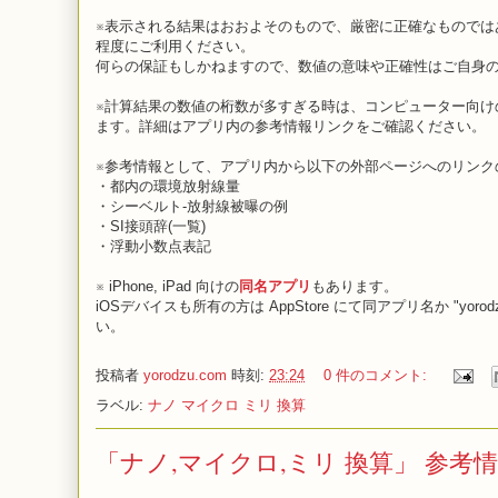
※表示される結果はおおよそのもので、厳密に正確なものでは
程度にご利用ください。
何らの保証もしかねますので、数値の意味や正確性はご自身
※計算結果の数値の桁数が多すぎる時は、コンピューター向け
ます。詳細はアプリ内の参考情報リンクをご確認ください。
※参考情報として、アプリ内から以下の外部ページへのリンク
・都内の環境放射線量
・シーベルト-放射線被曝の例
・SI接頭辞(一覧)
・浮動小数点表記
※ iPhone, iPad 向けの
同名アプリ
もあります。
iOSデバイスも所有の方は AppStore にて同アプリ名か "yoro
い。
投稿者
yorodzu.com
時刻:
23:24
0 件のコメント:
ラベル:
ナノ マイクロ ミリ 換算
「ナノ,マイクロ,ミリ 換算」 参考