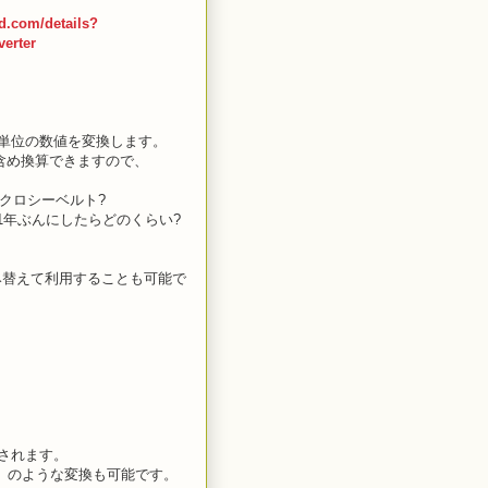
id.com/details?
erter
た単位の数値を変換します。
含め換算できますので、
イクロシーベルト?
日,1年ぶんにしたらどのくらい?
み替えて利用することも可能で
されます。
/y 」のような変換も可能です。