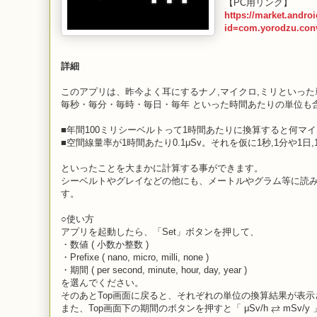
【PC用リンク】
https://market.andro
id=com.yorodzu.conv
詳細
このアプリは、昨今よく耳にするナノ,マイクロ,ミリといっ
毎秒・毎分・毎時・毎日・毎年 といった時間あたりの単位も
■年間100ミリシーベルトって1時間あたりに換算すると何マ
■空間線量率が1時間あたり0.1μSv。それを仮に1秒,1分や1
といったことを大まかに計算する事ができます。
シーベルトやグレイなどの他にも、メートルやグラム等に読
す。
○使い方
アプリを起動したら、「Set」ボタンを押して、
・数値 ( 小数か整数 )
・Prefixe ( nano, micro, milli, none )
・期間 ( per second, minute, hour, day, year )
を選んでください。
そのあとTop画面に戻ると、それぞれの単位の換算結果が表示
また、Top画面下の期間のボタンを押すと「 μSv/h ⇄ mSv