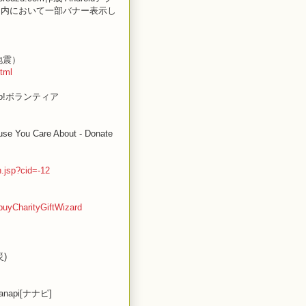
ン内において一部バナー表示し
地震）
html
oo!ボランティア
use You Care About - Donate
.jsp?cid=-12
buyCharityGiftWizard
)
api[ナナピ]