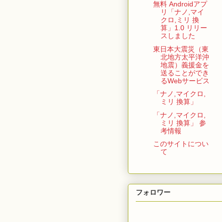
無料 Androidアプ
リ「ナノ,マイ
クロ,ミリ 換
算」1.0 リリー
スしました
東日本大震災（東
北地方太平洋沖
地震）義援金を
送ることができ
るWebサービス
「ナノ,マイクロ,
ミリ 換算」
「ナノ,マイクロ,
ミリ 換算」 参
考情報
このサイトについ
て
フォロワー