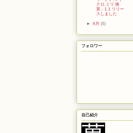
クロ,ミリ 換
算」1.1 リリー
スしました
►
6月
(5)
フォロワー
自己紹介