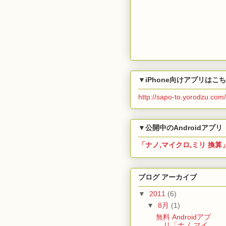
▼iPhone向けアプリはこ
http://sapo-to.yorodzu.com/
▼公開中のAndroidアプリ
「ナノ,マイクロ,ミリ 換算
ブログ アーカイブ
▼
2011
(6)
▼
8月
(1)
無料 Androidアプ
リ「ナノ,マイ