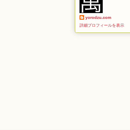
yorodzu.com
詳細プロフィールを表示