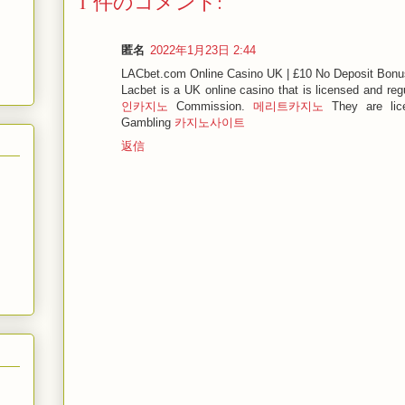
1 件のコメント:
匿名
2022年1月23日 2:44
LACbet.com Online Casino UK | £10 No Deposit Bonu
Lacbet is a UK online casino that is licensed and r
인카지노
Commission.
메리트카지노
They are lic
Gambling
카지노사이트
返信