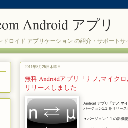
.com Android アプリ
 作成 アンドロイド アプリケーション の紹介・サポート
2011年8月25日木曜日
無料 Androidアプリ「ナノ,マイクロ,
リリースしました
Android アプリ「
ナノ,マイ
バージョン1.1 をリリー
▼バージョン 1.1 の新機能